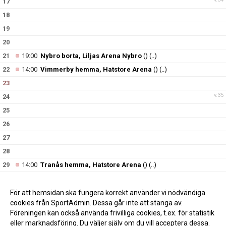
17
18
19
20
21
19:00
Nybro borta, Liljas Arena Nybro
()
(..)
22
14:00
Vimmerby hemma, Hatstore Arena
()
(..)
23
v.35
24
25
26
27
28
29
14:00
Tranås hemma, Hatstore Arena
()
(..)
30
v.36
31
För att hemsidan ska fungera korrekt använder vi nödvändiga
cookies från SportAdmin. Dessa går inte att stänga av.
Föreningen kan också använda frivilliga cookies, t.ex. för statistik
eller marknadsföring. Du väljer själv om du vill acceptera dessa.