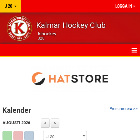
J 20
LOGGA IN
Kalmar Hockey Club
Ishockey
J20
HEM
KALENDER
MATCHER
TRUPPEN
Kalender
Prenumerera >>
KONTAKT
AUGUSTI 2026