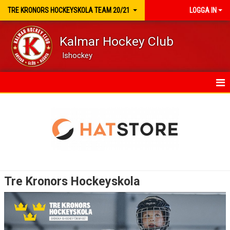
TRE KRONORS HOCKEYSKOLA TEAM 20/21
LOGGA IN
Kalmar Hockey Club
Ishockey
HEM
NYHETER
KALENDER
MATCHER
Tre Kronors Hockeyskola
TRUPPEN
BILDGALLERI