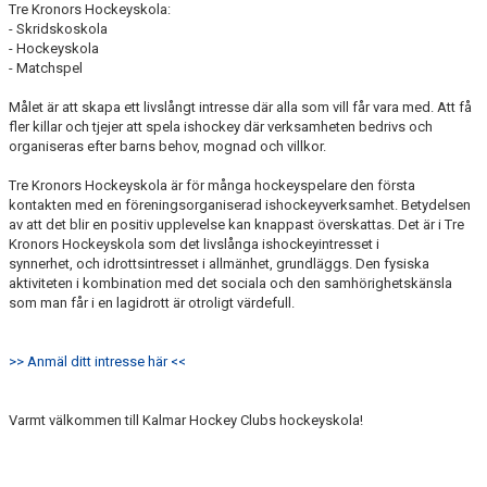
Tre Kronors Hockeyskola:
- Skridskoskola
- Hockeyskola
- Matchspel
Målet är att skapa ett livslångt intresse där alla som vill får vara med. Att få
fler killar och tjejer att spela ishockey där verksamheten bedrivs och
organiseras efter barns behov, mognad och villkor.
Tre Kronors Hockeyskola är för många hockeyspelare den första
kontakten med en föreningsorganiserad ishockeyverksamhet. Betydelsen
av att det blir en positiv upplevelse kan knappast överskattas. Det är i Tre
Kronors Hockeyskola som det livslånga ishockeyintresset i
synnerhet, och idrottsintresset i allmänhet, grundläggs. Den fysiska
aktiviteten i kombination med det sociala och den samhörighetskänsla
som man får i en lagidrott är otroligt värdefull.
>> Anmäl ditt intresse här <<
Varmt välkommen till Kalmar Hockey Clubs hockeyskola!