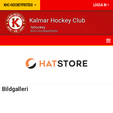
KHC-HOCKEYFRITIDS
LOGGA IN
Kalmar Hockey Club
Ishockey
KHC-Hockeyfritids
HEM
NYHETER
KALENDER
BILDGALLERI
Bildgalleri
KONTAKT