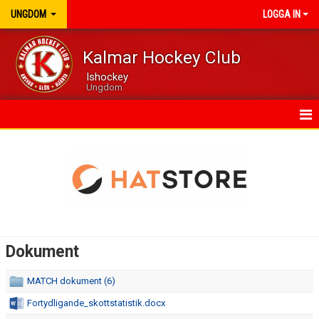
UNGDOM
LOGGA IN
Kalmar Hockey Club
Ishockey
Ungdom
HEM
DOKUMENT
KONTAKT
Dokument
MATCH dokument (6)
Fortydligande_skottstatistik.docx