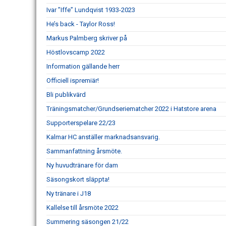
Ivar ”Iffe” Lundqvist 1933-2023
He’s back - Taylor Ross!
Markus Palmberg skriver på
Höstlovscamp 2022
Information gällande herr
Officiell ispremiär!
Bli publikvärd
Träningsmatcher/Grundseriematcher 2022 i Hatstore arena
Supporterspelare 22/23
Kalmar HC anställer marknadsansvarig.
Sammanfattning årsmöte.
Ny huvudtränare för dam
Säsongskort släppta!
Ny tränare i J18
Kallelse till årsmöte 2022
Summering säsongen 21/22