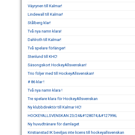
Väyrynen till Kalmar!
Lindewall till Kalmar!
Stålberg klar!
Två nya namn klara!
Dahlroth till Kalmar!
Två spelare förlänger!
Stenlund till KHC!
Säsongskort HockeyAllsvenskan!
Trio följer med till HockeyAllsvenskan!
# 86 klar !
Två nya namn klara !
Tre spelare klara för HockeyAllsvenskan
Ny klubbdirektör till Kalmar HC!
HOCKEYALLSVENSKAN 23/24&#128074;&#127996;
Ny huvudtränare för damlaget
Kristianstad IK beviljas inte licens till hockeyallsvenskan