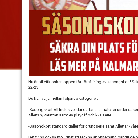
Nu är biljettkiosken öppen för försäljning av säsongskort! Säk
22/23.
Du kan välja mellan följande kategorier:
-Säsongskort All Inclusive, där du får alla matcher under säs
Allettan/Vårettan samt ev playoff och kvalserie.
-Säsongkort standard gäller för grundserie samt Allettan/Våre
Det finns också möjlighet att teckna abonnemang där du delbe