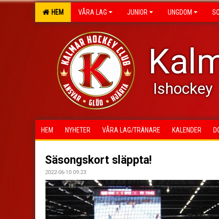
HEM
VÅRA LAG
JUNIOR
UNGDOM
S
Kalm
Ishockey
HEM
NYHETER
VÅRA LAG/TRÄNARE
KALENDER
D
Säsongskort släppta!
2022-06-10 09:23