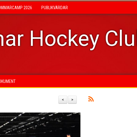
OMMARCAMP 2026
PUBLIKVÄRDAR
ar Hockey Cl
OKUMENT
<
>