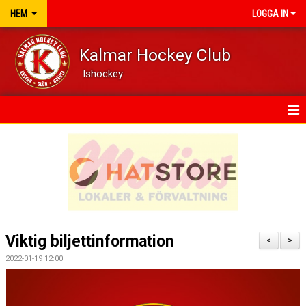
HEM
LOGGA IN
Kalmar Hockey Club
Ishockey
HEM
NYHETER
VÅRA LAG/TRÄNARE
KALENDER
Viktig biljettinformation
<
>
DOKUMENT
2022-01-19 12:00