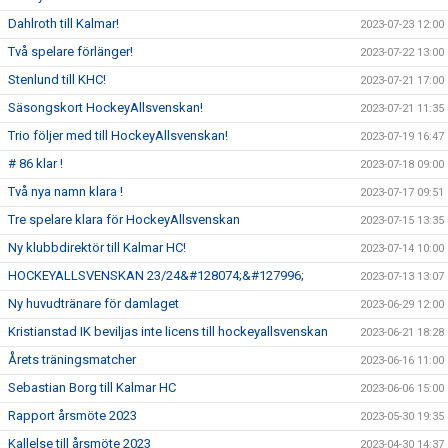
Dahlroth till Kalmar!
2023-07-23 12:00
Två spelare förlänger!
2023-07-22 13:00
Stenlund till KHC!
2023-07-21 17:00
Säsongskort HockeyAllsvenskan!
2023-07-21 11:35
Trio följer med till HockeyAllsvenskan!
2023-07-19 16:47
# 86 klar !
2023-07-18 09:00
Två nya namn klara !
2023-07-17 09:51
Tre spelare klara för HockeyAllsvenskan
2023-07-15 13:35
Ny klubbdirektör till Kalmar HC!
2023-07-14 10:00
HOCKEYALLSVENSKAN 23/24&#128074;&#127996;
2023-07-13 13:07
Ny huvudtränare för damlaget
2023-06-29 12:00
Kristianstad IK beviljas inte licens till hockeyallsvenskan
2023-06-21 18:28
Årets träningsmatcher
2023-06-16 11:00
Sebastian Borg till Kalmar HC
2023-06-06 15:00
Rapport årsmöte 2023
2023-05-30 19:35
Kallelse till årsmöte 2023
2023-04-30 14:37