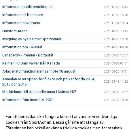
Information publikrestriktioner.
2021-12-22 15:15
Information till besökare
2021-12-03 16:20
Information covidpass
2021-11-24 10:04
Hatstore Arena
2021-10-29 13:15
Invigning av nya Kalmar Sportcenter
2021-10-25 12:00
Information om TV-avtal
2021-10-25 08:28
Länsderby - Premiär - Bortastå!
2021-09-24 12:37
Kalmar HC Dam värvar från Kanada
2021-09-02 07:51
A-lag matchfunktionärernas möte 18 augusti
2021-08-20 18:21
Anmälan är nu öppen för flickor och pojkar födda 2014,
2021-08-11 14:52
2015 och 2016.
Meddelande till alla medlemmar i Kalmar HC!
2021-08-02 12:57
Information från årsmötet 2021
2021-06-30 10:20
Säsongskort 2021/2022
2021-06-12 08:48
Proposition till årsmötet
För att hemsidan ska fungera korrekt använder vi nödvändiga
2021-06-08 08:50
cookies från SportAdmin. Dessa går inte att stänga av.
Dags att anmäla sig till årets Sommar Campen 2021
2021-06-07 08:51
Föreningen kan också använda frivilliga cookies, t.ex. för statistik