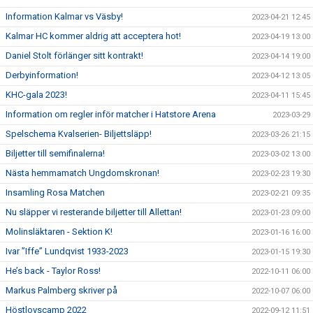
Information Kalmar vs Väsby!
2023-04-21 12:45
Kalmar HC kommer aldrig att acceptera hot!
2023-04-19 13:00
Daniel Stolt förlänger sitt kontrakt!
2023-04-14 19:00
Derbyinformation!
2023-04-12 13:05
KHC-gala 2023!
2023-04-11 15:45
Information om regler inför matcher i Hatstore Arena
2023-03-29
Spelschema Kvalserien- Biljettsläpp!
2023-03-26 21:15
Biljetter till semifinalerna!
2023-03-02 13:00
Nästa hemmamatch Ungdomskronan!
2023-02-23 19:30
Insamling Rosa Matchen
2023-02-21 09:35
Nu släpper vi resterande biljetter till Allettan!
2023-01-23 09:00
Molinsläktaren - Sektion K!
2023-01-16 16:00
Ivar ”Iffe” Lundqvist 1933-2023
2023-01-15 19:30
He’s back - Taylor Ross!
2022-10-11 06:00
Markus Palmberg skriver på
2022-10-07 06:00
Höstlovscamp 2022
2022-09-12 11:51