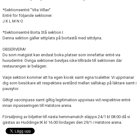
*Sektionsentré ”Vita Villan”
Entré för följande sektioner:
J K L M N O
*Sektionsentré Borta Stå sektion I
Denna sektion gäller sittplats på bortastå med sittdyna.
OBSERVERA!
Du som matgäst kan endast boka platser som innefattar entré via
huvudentré. Övriga sektioner beviljas icke tillträde till sektionen där
restaurangen är belägen.
Varje sektion kommer att ha egen kiosk samt egna toaletter. Vi uppmanar
dig som besökare att respektera avstånd mellan sällskap på läktare samt i
pausytor.
Giltigt vaccinpass samt giltig legitimation uppvisas vid respektive entré
innan inpasseringen till Hatstore arena.
Försäljning av biljetter till nästa hemmamatch släpps 24/1 kl 08.00 då vi
gästas av Huddinge IK kl 16.00 lördagen den 29/1 i Hatstore arena.