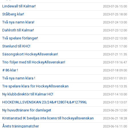
Lindewall till Kalmar!
2023-07-26 15:00
Stålberg klar!
2023-07-25 18:00
Två nya namn klara!
2023-07-24 13:00
Dahlroth till Kalmar!
2023-07-23 12:00
Två spelare förlänger!
2023-07-22 13:00
Stenlund till KHC!
2023-07-21 17:00
Säsongskort HockeyAllsvenskan!
2023-07-21 11:35
Trio följer med till HockeyAllsvenskan!
2023-07-19 16:47
# 86 klar !
2023-07-18 09:00
Två nya namn klara !
2023-07-17 09:51
Tre spelare klara för HockeyAllsvenskan
2023-07-15 13:35
Ny klubbdirektör till Kalmar HC!
2023-07-14 10:00
HOCKEYALLSVENSKAN 23/24&#128074;&#127996;
2023-07-13 13:07
Ny huvudtränare för damlaget
2023-06-29 12:00
Kristianstad IK beviljas inte licens till hockeyallsvenskan
2023-06-21 18:28
Årets träningsmatcher
2023-06-16 11:00