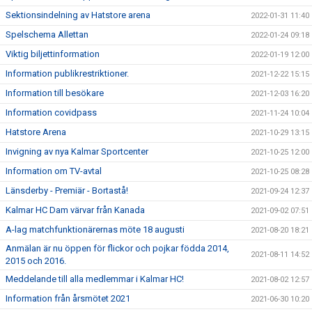
Sektionsindelning av Hatstore arena
2022-01-31 11:40
Spelschema Allettan
2022-01-24 09:18
Viktig biljettinformation
2022-01-19 12:00
Information publikrestriktioner.
2021-12-22 15:15
Information till besökare
2021-12-03 16:20
Information covidpass
2021-11-24 10:04
Hatstore Arena
2021-10-29 13:15
Invigning av nya Kalmar Sportcenter
2021-10-25 12:00
Information om TV-avtal
2021-10-25 08:28
Länsderby - Premiär - Bortastå!
2021-09-24 12:37
Kalmar HC Dam värvar från Kanada
2021-09-02 07:51
A-lag matchfunktionärernas möte 18 augusti
2021-08-20 18:21
Anmälan är nu öppen för flickor och pojkar födda 2014,
2021-08-11 14:52
2015 och 2016.
Meddelande till alla medlemmar i Kalmar HC!
2021-08-02 12:57
Information från årsmötet 2021
2021-06-30 10:20