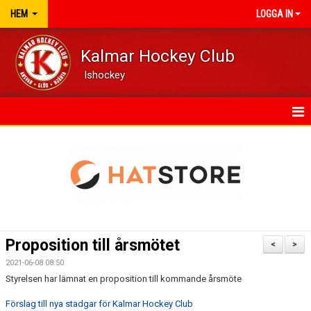
HEM
LOGGA IN
Kalmar Hockey Club
Ishockey
HEM
NYHETER
VÅRA LAG/TRÄNARE
KALENDER
Proposition till årsmötet
<
>
DOKUMENT
2021-06-08 08:50
Styrelsen har lämnat en proposition till kommande årsmöte
Förslag till nya stadgar för Kalmar Hockey Club