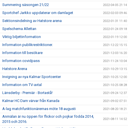
Summering säsongen 21/22
2022-04-05 21:14
Sportchef Jarkko uppdaterar om damlaget
2022-02-03 09:46
Sektionsindelning av Hatstore arena
2022-01-31 11:40
Spelschema Allettan
2022-01-24 09:18
Viktig biljettinformation
2022-01-19 12:00
Information publikrestriktioner.
2021-12-22 15:15
Information till besökare
2021-12-03 16:20
Information covidpass
2021-11-24 10:04
Hatstore Arena
2021-10-29 13:15
Invigning av nya Kalmar Sportcenter
2021-10-25 12:00
Information om TV-avtal
2021-10-25 08:28
Länsderby - Premiär - Bortastå!
2021-09-24 12:37
Kalmar HC Dam värvar från Kanada
2021-09-02 07:51
A-lag matchfunktionärernas möte 18 augusti
2021-08-20 18:21
Anmälan är nu öppen för flickor och pojkar födda 2014,
2021-08-11 14:52
2015 och 2016.