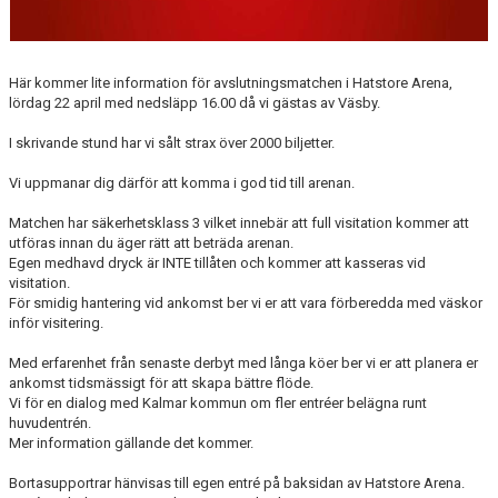
Här kommer lite information för avslutningsmatchen i Hatstore Arena,
lördag 22 april med nedsläpp 16.00 då vi gästas av Väsby.
I skrivande stund har vi sålt strax över 2000 biljetter.
Vi uppmanar dig därför att komma i god tid till arenan.
Matchen har säkerhetsklass 3 vilket innebär att full visitation kommer att
utföras innan du äger rätt att beträda arenan.
Egen medhavd dryck är INTE tillåten och kommer att kasseras vid
visitation.
För smidig hantering vid ankomst ber vi er att vara förberedda med väskor
inför visitering.
Med erfarenhet från senaste derbyt med långa köer ber vi er att planera er
ankomst tidsmässigt för att skapa bättre flöde.
Vi för en dialog med Kalmar kommun om fler entréer belägna runt
huvudentrén.
Mer information gällande det kommer.
Bortasupportrar hänvisas till egen entré på baksidan av Hatstore Arena.