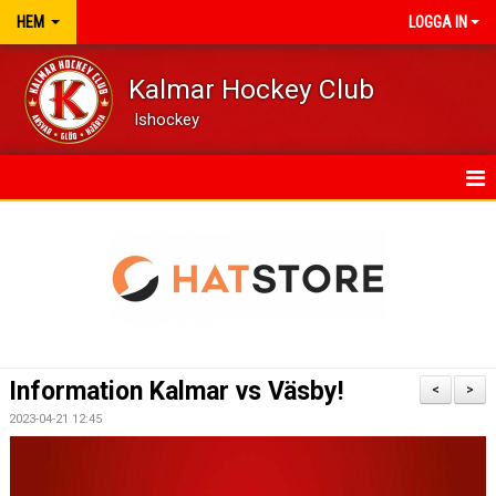
HEM
LOGGA IN
Kalmar Hockey Club
Ishockey
HEM
NYHETER
VÅRA LAG/TRÄNARE
KALENDER
Information Kalmar vs Väsby!
<
>
DOKUMENT
2023-04-21 12:45