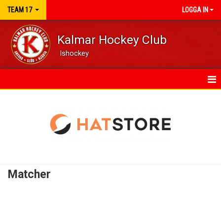
TEAM 17
LOGGA IN
Kalmar Hockey Club
Ishockey
HEM
KALENDER
MATCHER
TRUPPEN
Matcher
KONTAKT