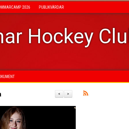
OMMARCAMP 2026
PUBLIKVÄRDAR
ar Hockey Cl
OKUMENT
a
<
>