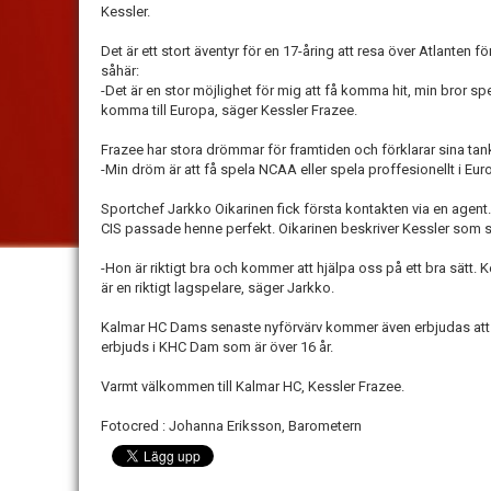
Kessler.
Det är ett stort äventyr för en 17-åring att resa över Atlanten f
såhär:
-Det är en stor möjlighet för mig att få komma hit, min bror spe
komma till Europa, säger Kessler Frazee.
Frazee har stora drömmar för framtiden och förklarar sina ta
-Min dröm är att få spela NCAA eller spela proffesionellt i Euro
Sportchef Jarkko Oikarinen fick första kontakten via en age
CIS passade henne perfekt. Oikarinen beskriver Kessler som sp
-Hon är riktigt bra och kommer att hjälpa oss på ett bra sätt. 
är en riktigt lagspelare, säger Jarkko.
Kalmar HC Dams senaste nyförvärv kommer även erbjudas att 
erbjuds i KHC Dam som är över 16 år.
Varmt välkommen till Kalmar HC, Kessler Frazee.
Fotocred : Johanna Eriksson, Barometern