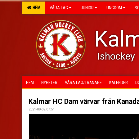
HEM
VÅRA LAG
JUNIOR
UNGDOM
S
Kalm
Ishockey
HEM
NYHETER
VÅRA LAG/TRÄNARE
KALENDER
D
Kalmar HC Dam värvar från Kanad
2021-09-02 07:51