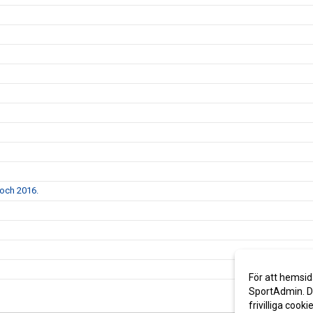
 och 2016.
För att hemsid
SportAdmin. De
frivilliga cooki