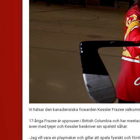
Vi hälsar den kanadensiska fowarden Kessler Frazee välkomm
17-åriga Frazee är uppvuxen i British Columbia och har mestade
även med tjejer och Kessler beskriver sin spelstil såhär:
-Jag vill vara en playmaker och gillar att spela fysiskt och för