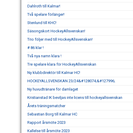
Dahlroth till Kalmar!
Två spelare förlänger!
Stenlund till KHC!
Säsongskort HockeyAllsvenskan!
Trio följer med till HockeyAllsvenskan!
# 86 klar !
Två nya namn klara !
Tre spelare klara för HockeyAllsvenskan
Ny klubbdirektör till Kalmar HC!
HOCKEYALLSVENSKAN 23/24&#128074;&#127996;
Ny huvudtränare för damlaget
Kristianstad IK beviljas inte licens till hockeyallsvenskan
Årets träningsmatcher
Sebastian Borg till Kalmar HC
Rapport årsmöte 2023
Kallelse till årsmöte 2023