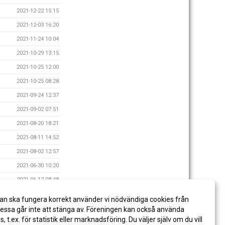
2021-12-22 15:15
2021-12-03 16:20
2021-11-24 10:04
2021-10-29 13:15
2021-10-25 12:00
2021-10-25 08:28
2021-09-24 12:37
2021-09-02 07:51
2021-08-20 18:21
2021-08-11 14:52
2021-08-02 12:57
2021-06-30 10:20
2021-06-12 08:48
2021-06-08 08:50
an ska fungera korrekt använder vi nödvändiga cookies från
2021-06-07 08:51
ssa går inte att stänga av. Föreningen kan också använda
es, t.ex. för statistik eller marknadsföring. Du väljer själv om du vill