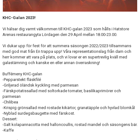
KHC-Galan 2023!
Vi hälsar dig varmt välkommen till KHC-galan 2023 som hålls i Hatstore
Arenas restaurangyta Lördagen den 29 April mellan 18.00-23.00.
Vi dukar upp för fest för att summera säsongen 2022/2023 tillsammans
med god mat från En trappa upp! Våra representationslag från dam och
herr kommer att vara på plats, och vi lovar er en supertrevlig kväll med
galastämning och kanske en eller annan överraskning!
Buffémeny KHC-galan
-Pepparstekt fläskfilé
-Griljerad öländsk kyckling med parmesan
-Färskpotatissallad med soltorkade tomater, basilikaprimörer och
parmesan
-Chilibea
-Krispig grönsallad med rostade kikärtor, granatäpple och hyvlad blomkål
-Nyblad surdegsbaugette med färskost.
Dessert:
-Salt kolapannacotta med halloncoullis, rostad mandel och säsongens bär.
-Kaffe