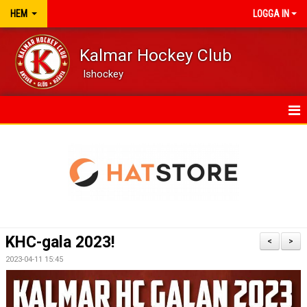
HEM
LOGGA IN
Kalmar Hockey Club
Ishockey
HEM
NYHETER
VÅRA LAG/TRÄNARE
KALENDER
KHC-gala 2023!
<
>
DOKUMENT
2023-04-11 15:45