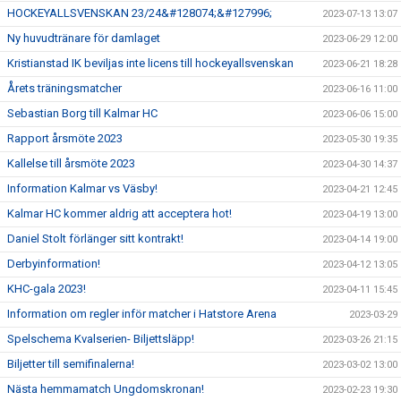
HOCKEYALLSVENSKAN 23/24&#128074;&#127996;
2023-07-13 13:07
Ny huvudtränare för damlaget
2023-06-29 12:00
Kristianstad IK beviljas inte licens till hockeyallsvenskan
2023-06-21 18:28
Årets träningsmatcher
2023-06-16 11:00
Sebastian Borg till Kalmar HC
2023-06-06 15:00
Rapport årsmöte 2023
2023-05-30 19:35
Kallelse till årsmöte 2023
2023-04-30 14:37
Information Kalmar vs Väsby!
2023-04-21 12:45
Kalmar HC kommer aldrig att acceptera hot!
2023-04-19 13:00
Daniel Stolt förlänger sitt kontrakt!
2023-04-14 19:00
Derbyinformation!
2023-04-12 13:05
KHC-gala 2023!
2023-04-11 15:45
Information om regler inför matcher i Hatstore Arena
2023-03-29
Spelschema Kvalserien- Biljettsläpp!
2023-03-26 21:15
Biljetter till semifinalerna!
2023-03-02 13:00
Nästa hemmamatch Ungdomskronan!
2023-02-23 19:30