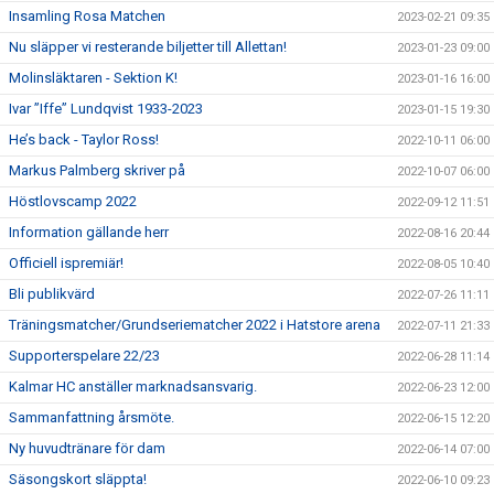
Insamling Rosa Matchen
2023-02-21 09:35
Nu släpper vi resterande biljetter till Allettan!
2023-01-23 09:00
Molinsläktaren - Sektion K!
2023-01-16 16:00
Ivar ”Iffe” Lundqvist 1933-2023
2023-01-15 19:30
He’s back - Taylor Ross!
2022-10-11 06:00
Markus Palmberg skriver på
2022-10-07 06:00
Höstlovscamp 2022
2022-09-12 11:51
Information gällande herr
2022-08-16 20:44
Officiell ispremiär!
2022-08-05 10:40
Bli publikvärd
2022-07-26 11:11
Träningsmatcher/Grundseriematcher 2022 i Hatstore arena
2022-07-11 21:33
Supporterspelare 22/23
2022-06-28 11:14
Kalmar HC anställer marknadsansvarig.
2022-06-23 12:00
Sammanfattning årsmöte.
2022-06-15 12:20
Ny huvudtränare för dam
2022-06-14 07:00
Säsongskort släppta!
2022-06-10 09:23