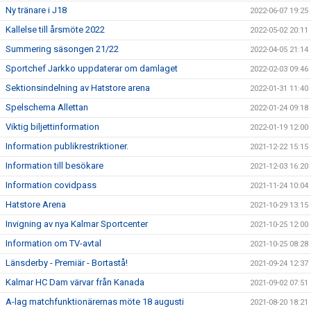
Ny tränare i J18
2022-06-07 19:25
Kallelse till årsmöte 2022
2022-05-02 20:11
Summering säsongen 21/22
2022-04-05 21:14
Sportchef Jarkko uppdaterar om damlaget
2022-02-03 09:46
Sektionsindelning av Hatstore arena
2022-01-31 11:40
Spelschema Allettan
2022-01-24 09:18
Viktig biljettinformation
2022-01-19 12:00
Information publikrestriktioner.
2021-12-22 15:15
Information till besökare
2021-12-03 16:20
Information covidpass
2021-11-24 10:04
Hatstore Arena
2021-10-29 13:15
Invigning av nya Kalmar Sportcenter
2021-10-25 12:00
Information om TV-avtal
2021-10-25 08:28
Länsderby - Premiär - Bortastå!
2021-09-24 12:37
Kalmar HC Dam värvar från Kanada
2021-09-02 07:51
A-lag matchfunktionärernas möte 18 augusti
2021-08-20 18:21