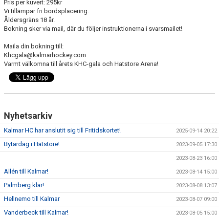
Pris per kuvert: 295kr
Vi tillämpar fri bordsplacering.
Åldersgräns 18 år.
Bokning sker via mail, där du följer instruktionerna i svarsmailet!
Maila din bokning till:
Khcgala@kalmarhockey.com
Varmt välkomna till årets KHC-gala och Hatstore Arena!
Nyhetsarkiv
Kalmar HC har anslutit sig till Fritidskortet!
2025-09-14 20:22
Bytardag i Hatstore!
2023-09-05 17:30
2023-08-23 16:00
Allén till Kalmar!
2023-08-14 15:00
Palmberg klar!
2023-08-08 13:07
Hellnemo till Kalmar
2023-08-07 09:00
Vanderbeck till Kalmar!
2023-08-05 15:00