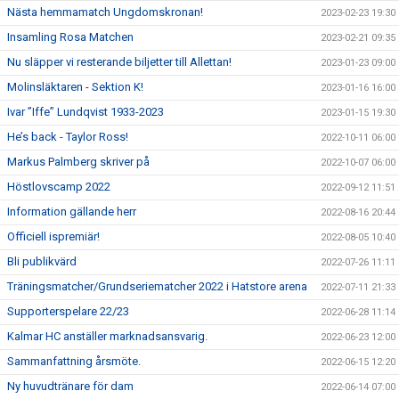
Nästa hemmamatch Ungdomskronan!
2023-02-23 19:30
Insamling Rosa Matchen
2023-02-21 09:35
Nu släpper vi resterande biljetter till Allettan!
2023-01-23 09:00
Molinsläktaren - Sektion K!
2023-01-16 16:00
Ivar ”Iffe” Lundqvist 1933-2023
2023-01-15 19:30
He’s back - Taylor Ross!
2022-10-11 06:00
Markus Palmberg skriver på
2022-10-07 06:00
Höstlovscamp 2022
2022-09-12 11:51
Information gällande herr
2022-08-16 20:44
Officiell ispremiär!
2022-08-05 10:40
Bli publikvärd
2022-07-26 11:11
Träningsmatcher/Grundseriematcher 2022 i Hatstore arena
2022-07-11 21:33
Supporterspelare 22/23
2022-06-28 11:14
Kalmar HC anställer marknadsansvarig.
2022-06-23 12:00
Sammanfattning årsmöte.
2022-06-15 12:20
Ny huvudtränare för dam
2022-06-14 07:00