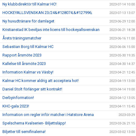
Ny klubbdirektör till Kalmar HC!
2023-07-14 10:00
HOCKEYALLSVENSKAN 23/24&#128074;&#127996;
2023-07-13 13:07
Ny huvudtränare för damlaget
2023-06-29 12:00
Kristianstad IK beviljas inte licens till hockeyallsvenskan
2023-06-21 18:28
Årets träningsmatcher
2023-06-16 11:00
Sebastian Borg till Kalmar HC
2023-06-06 15:00
Rapport årsmöte 2023
2023-05-30 19:35
Kallelse till årsmöte 2023
2023-04-30 14:37
Information Kalmar vs Väsby!
2023-04-21 12:45
Kalmar HC kommer aldrig att acceptera hot!
2023-04-19 13:00
Daniel Stolt förlänger sitt kontrakt!
2023-04-14 19:00
Derbyinformation!
2023-04-12 13:05
KHC-gala 2023!
2023-04-11 15:45
Information om regler inför matcher i Hatstore Arena
2023-03-29
Spelschema Kvalserien- Biljettsläpp!
2023-03-26 21:15
Biljetter till semifinalerna!
2023-03-02 13:00