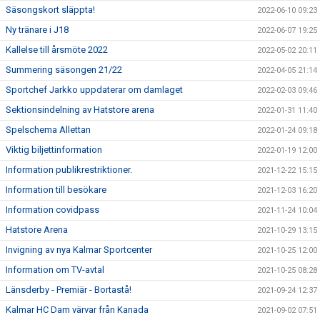
Säsongskort släppta!
2022-06-10 09:23
Ny tränare i J18
2022-06-07 19:25
Kallelse till årsmöte 2022
2022-05-02 20:11
Summering säsongen 21/22
2022-04-05 21:14
Sportchef Jarkko uppdaterar om damlaget
2022-02-03 09:46
Sektionsindelning av Hatstore arena
2022-01-31 11:40
Spelschema Allettan
2022-01-24 09:18
Viktig biljettinformation
2022-01-19 12:00
Information publikrestriktioner.
2021-12-22 15:15
Information till besökare
2021-12-03 16:20
Information covidpass
2021-11-24 10:04
Hatstore Arena
2021-10-29 13:15
Invigning av nya Kalmar Sportcenter
2021-10-25 12:00
Information om TV-avtal
2021-10-25 08:28
Länsderby - Premiär - Bortastå!
2021-09-24 12:37
Kalmar HC Dam värvar från Kanada
2021-09-02 07:51