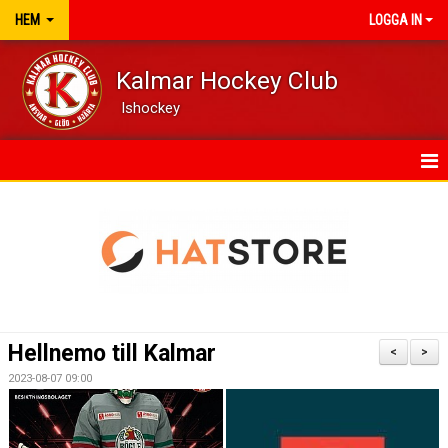
HEM
LOGGA IN
Kalmar Hockey Club
Ishockey
HEM
NYHETER
VÅRA LAG/TRÄNARE
KALENDER
Hellnemo till Kalmar
<
>
DOKUMENT
2023-08-07 09:00