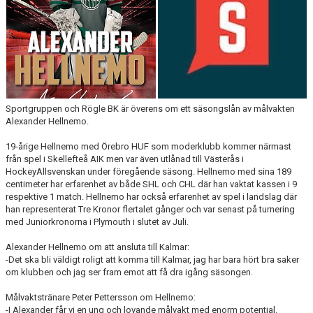
Sportgruppen och Rögle BK är överens om ett säsongslån av målvakten
Alexander Hellnemo.
19-årige Hellnemo med Örebro HUF som moderklubb kommer närmast
från spel i Skellefteå AIK men var även utlånad till Västerås i
HockeyAllsvenskan under föregående säsong. Hellnemo med sina 189
centimeter har erfarenhet av både SHL och CHL där han vaktat kassen i 9
respektive 1 match.
Hellnemo har också erfarenhet av spel i landslag där
han representerat Tre Kronor flertalet gånger och var senast på turnering
med Juniorkronorna i Plymouth i slutet av Juli.
Alexander Hellnemo om att ansluta till Kalmar:
-Det ska bli väldigt roligt att komma till Kalmar, jag har bara hört bra saker
om klubben och jag ser fram emot att få dra igång säsongen.
Målvaktstränare Peter Pettersson om Hellnemo:
-I Alexander får vi en ung och lovande målvakt med enorm potential.