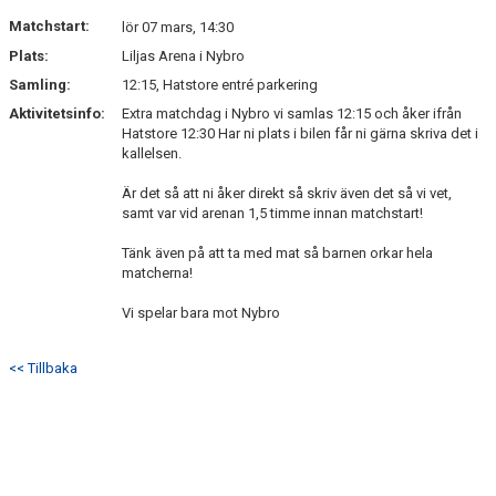
Matchstart:
lör 07 mars, 14:30
Plats:
Liljas Arena i Nybro
Samling:
12:15, Hatstore entré parkering
Aktivitetsinfo:
Extra matchdag i Nybro vi samlas 12:15 och åker ifrån
Hatstore 12:30 Har ni plats i bilen får ni gärna skriva det i
kallelsen.
Är det så att ni åker direkt så skriv även det så vi vet,
samt var vid arenan 1,5 timme innan matchstart!
Tänk även på att ta med mat så barnen orkar hela
matcherna!
Vi spelar bara mot Nybro
<< Tillbaka