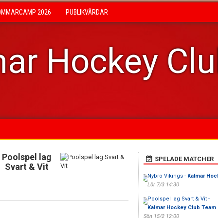
OMMARCAMP 2026
PUBLIKVÄRDAR
ar Hockey Cl
Poolspel lag
SPELADE MATCHER
Svart & Vit
Nybro Vikings -
Kalmar Hoc
Lör 7/3 14:30
Poolspel lag Svart & Vit -
Kalmar Hockey Club Team 
Sön 15/2 12:00