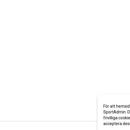
För att hemsid
SportAdmin. De
frivilliga cooki
acceptera des