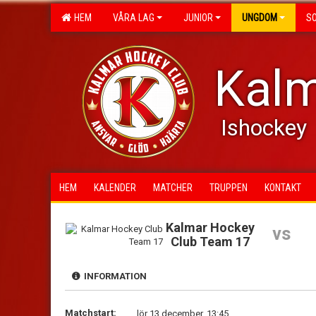
HEM
VÅRA LAG
JUNIOR
UNGDOM
S
Kalm
Ishockey
HEM
KALENDER
MATCHER
TRUPPEN
KONTAKT
Kalmar Hockey
vs
Club Team 17
INFORMATION
Matchstart:
lör 13 december, 13:45