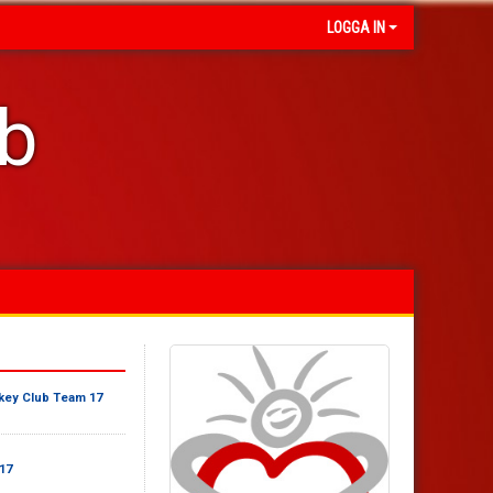
LOGGA IN
ub
key Club Team 17
17