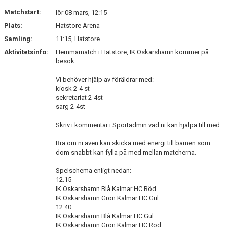
Matchstart:
lör 08 mars, 12:15
Plats:
Hatstore Arena
Samling:
11:15, Hatstore
Aktivitetsinfo:
Hemmamatch i Hatstore, IK Oskarshamn kommer på
besök.
Vi behöver hjälp av föräldrar med:
kiosk 2-4 st
sekretariat 2-4st
sarg 2-4st
Skriv i kommentar i Sportadmin vad ni kan hjälpa till med
Bra om ni även kan skicka med energi till barnen som
dom snabbt kan fylla på med mellan matcherna.
Spelschema enligt nedan:
12.15
IK Oskarshamn Blå Kalmar HC Röd
IK Oskarshamn Grön Kalmar HC Gul
12.40
IK Oskarshamn Blå Kalmar HC Gul
IK Oskarshamn Grön Kalmar HC Röd