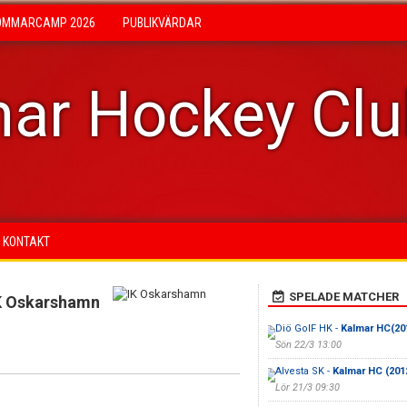
OMMARCAMP 2026
PUBLIKVÄRDAR
ar Hockey Cl
KONTAKT
SPELADE MATCHER
K Oskarshamn
Diö GoIF HK -
Kalmar HC(20
Sön 22/3 13:00
Alvesta SK -
Kalmar HC (201
Lör 21/3 09:30