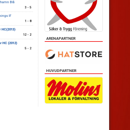
shamn Blå
3 - 5
kings IF
1 - 8
r HC(2013)
12 - 2
ARENAPARTNER
r HC (2012)
5 - 2
HUVUDPARTNER