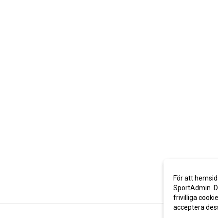
För att hemsid
SportAdmin. De
frivilliga cooki
acceptera des