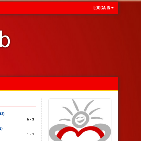
LOGGA IN
ub
13)
6 - 3
2)
1 - 1