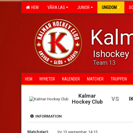
HEM
VÅRA LAG
JUNIOR
UNGDOM
S
Kalm
Ishockey
Team 13
HEM
NYHETER
KALENDER
MATCHER
TRUPPEN
Kalmar
vs
I
Hockey Club
INFORMATION
Matchstart:
lör 13 september, 14:15