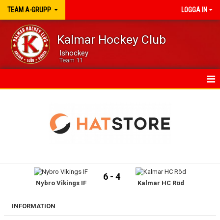
TEAM A-GRUPP
LOGGA IN
Kalmar Hockey Club
Ishockey
Team 11
HEM
KALENDER
MATCHER
TRUPPEN
6 - 4
Nybro Vikings IF
Kalmar HC Röd
KONTAKT
DOKUMENT A-GRUPP
INFORMATION