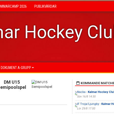
OMMARCAMP 2026
PUBLIKVÄRDAR
ar Hockey Cl
DOKUMENT A-GRUPP
DM U15
KOMMANDE MATCH
emipoolspel
Nacka -
Kalmar Hockey Clu
Sön 16/8 14:30
IF Troja/Ljungby -
Kalmar H
Lör 29/8 17:00