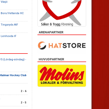
 Växjö
 Boro/Vetlanda HC
 Tingsryds AIF
ARENAPARTNER
 Lenhovda IF
HUVUDPARTNER
/5 (Lördag-söndag) -
-
Kalmar Hockey Club
2 - 6
.
2 - 5