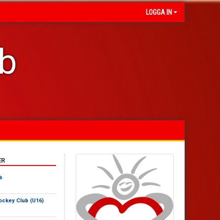
LOGGA IN
ub
ER
b
ockey Club (U16)