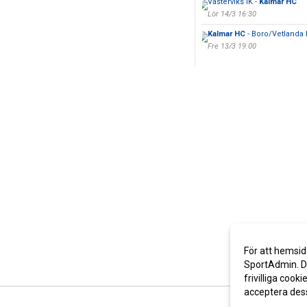
Västerviks IK -
Kalmar HC
Lör 14/3 16:30
Kalmar HC
- Boro/Vetlanda
Fre 13/3 19:00
För att hemsid
SportAdmin. De
frivilliga cooki
acceptera des