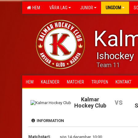
HEM
VÅRA LAG
JUNIOR
UNGDOM
S
Kalm
Ishockey
Team 11
HEM
KALENDER
MATCHER
TRUPPEN
KONTAKT
Kalmar
vs
Hockey Club
S
INFORMATION
Matchstart:
sön 14 december, 10:00