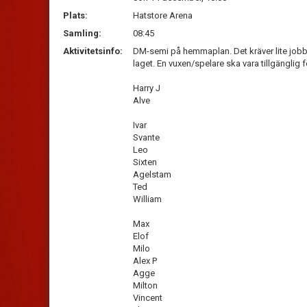
Plats:
Hatstore Arena
Samling:
08:45
Aktivitetsinfo:
DM-semi på hemmaplan. Det kräver lite jobb 
laget. En vuxen/spelare ska vara tillgänglig 
Harry J
Alve
Ivar
Svante
Leo
Sixten
Agelstam
Ted
William
Max
Elof
Milo
Alex P
Agge
Milton
Vincent