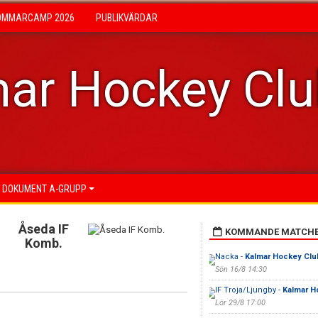
OMMARCAMP 2026
PUBLIKVÄRDAR
ar Hockey Cl
DOKUMENT A-GRUPP
Åseda IF
KOMMANDE MATCH
Komb.
Nacka -
Kalmar Hockey Clu
Sön 16/8 14:30
IF Troja/Ljungby -
Kalmar H
Lör 29/8 17:00