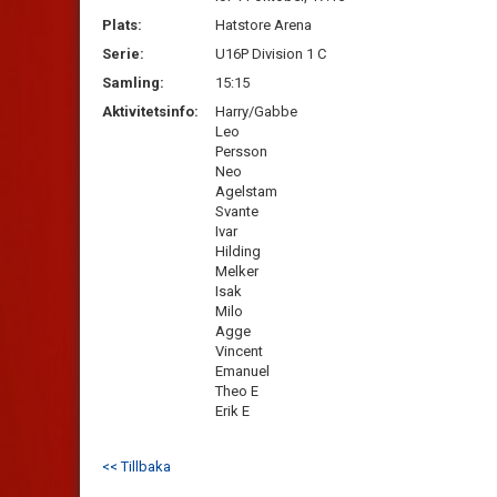
Plats:
Hatstore Arena
Serie:
U16P Division 1 C
Samling:
15:15
Aktivitetsinfo:
Harry/Gabbe
Leo
Persson
Neo
Agelstam
Svante
Ivar
Hilding
Melker
Isak
Milo
Agge
Vincent
Emanuel
Theo E
Erik E
<< Tillbaka