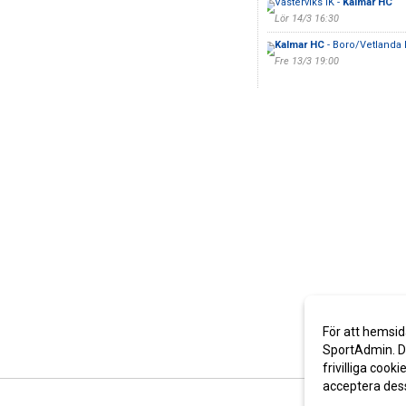
Västerviks IK -
Kalmar HC
Lör 14/3 16:30
Kalmar HC
- Boro/Vetlanda
Fre 13/3 19:00
För att hemsid
SportAdmin. De
frivilliga cooki
acceptera des