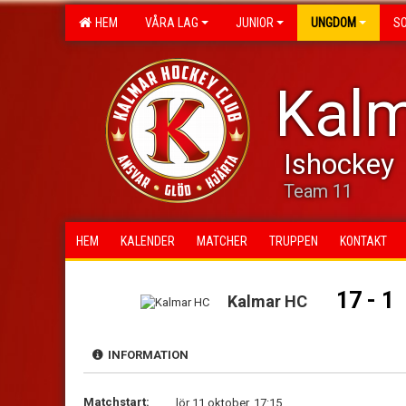
HEM
VÅRA LAG
JUNIOR
UNGDOM
S
Kalm
Ishockey
Team 11
HEM
KALENDER
MATCHER
TRUPPEN
KONTAKT
17 - 1
Kalmar HC
INFORMATION
Matchstart:
lör 11 oktober, 17:15