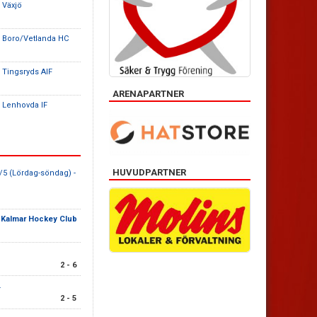
 Växjö
 Boro/Vetlanda HC
 Tingsryds AIF
ARENAPARTNER
 Lenhovda IF
HUVUDPARTNER
/5 (Lördag-söndag) -
-
Kalmar Hockey Club
2 - 6
.
2 - 5