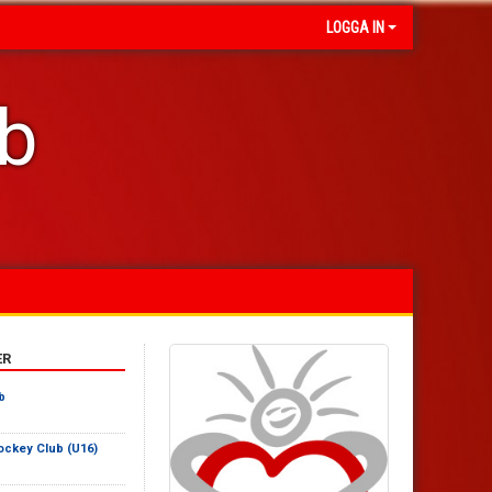
LOGGA IN
ub
ER
b
ockey Club (U16)