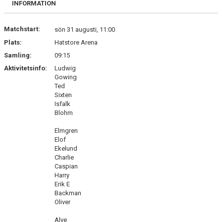
INFORMATION
Matchstart:
sön 31 augusti, 11:00
Plats:
Hatstore Arena
Samling:
09:15
Aktivitetsinfo:
Ludwig
Gowing
Ted
Sixten
Isfalk
Blohm
Elmgren
Elof
Ekelund
Charlie
Caspian
Harry
Erik E
Backman
Oliver
Alve