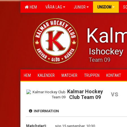
HEM
VÅRA LAG
JUNIOR
UNGDOM
S
Kalm
Ishockey
Team 09
HEM
KALENDER
MATCHER
TRUPPEN
KONTAKT
Kalmar Hockey
vs
Club Team 09
INFORMATION
Matchstart:
sön 15 september, 10:30