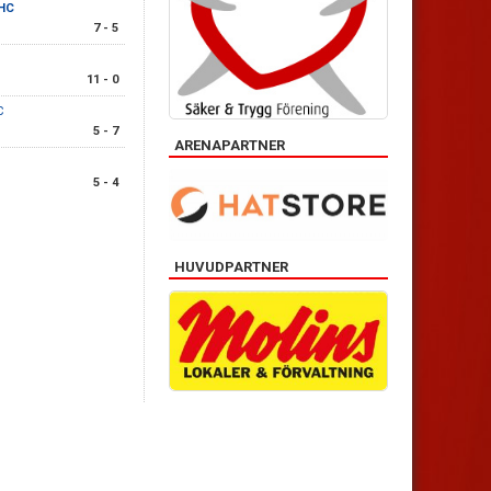
 HC
7 - 5
11 - 0
C
5 - 7
ARENAPARTNER
5 - 4
HUVUDPARTNER