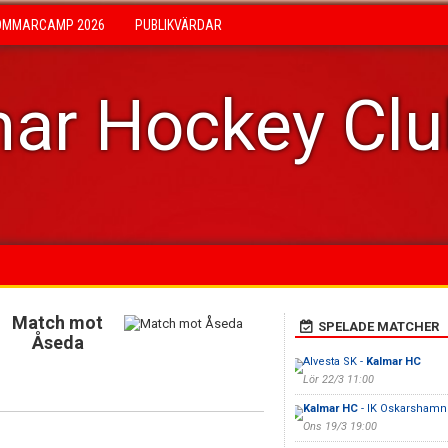
OMMARCAMP 2026
PUBLIKVÄRDAR
ar Hockey Cl
Match mot
SPELADE MATCHER
Åseda
Alvesta SK -
Kalmar HC
Lör 22/3 11:00
Kalmar HC
- IK Oskarshamn
Ons 19/3 19:00