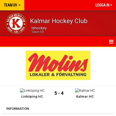
TEAM 09
LOGGA IN
Kalmar Hockey Club
Ishockey
Team 09
HEM
KALENDER
MATCHER
TRUPPEN
5 - 4
Linköping HC
Kalmar HC
KONTAKT
INFORMATION